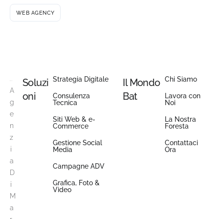
WEB AGENCY
Strategia Digitale
Chi Siamo
Soluzi
Il Mondo
A
oni
Bat
Consulenza
Lavora con
g
Tecnica
Noi
e
Siti Web & e-
La Nostra
n
Commerce
Foresta
z
Gestione Social
Contattaci
i
Media
Ora
a
Campagne ADV
D
Grafica, Foto &
i
Video
M
a