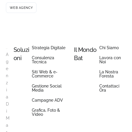
WEB AGENCY
Strategia Digitale
Chi Siamo
Soluzi
Il Mondo
A
oni
Bat
Consulenza
Lavora con
g
Tecnica
Noi
e
Siti Web & e-
La Nostra
n
Commerce
Foresta
z
Gestione Social
Contattaci
i
Media
Ora
a
Campagne ADV
D
Grafica, Foto &
i
Video
M
a